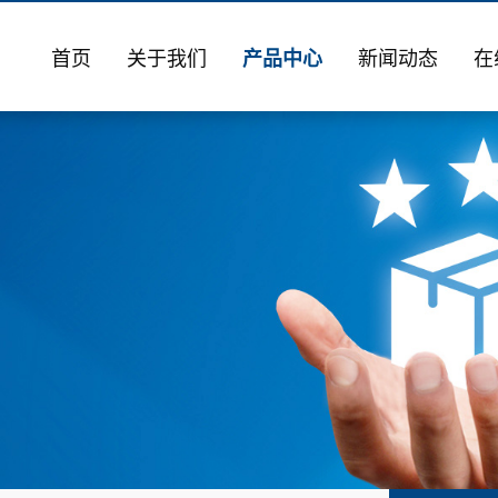
首页
关于我们
产品中心
新闻动态
在
公司简介
冲压模具及冲压件
公司新闻
生产设备
锻造模具
行业动态
锻造模架
公司环境
铸造模具
焊接件及加工件
剪刃及折弯模
非标工装设备
冲压焊接件