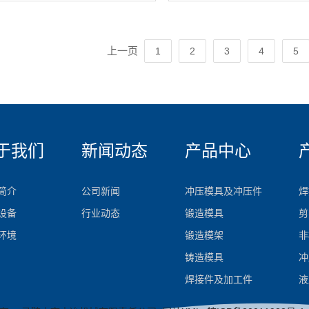
上一页
1
2
3
4
5
于我们
新闻动态
产品中心
简介
公司新闻
冲压模具及冲压件
焊
设备
行业动态
锻造模具
剪
环境
锻造模架
非
铸造模具
冲
焊接件及加工件
液